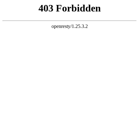
k8凯发足球
探索Chanson系列！
了解产品详情