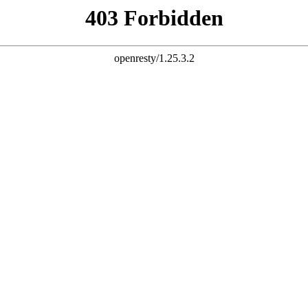
能座便器
普通座便器
浴室柜
品牌故事
探索Chanson系列！