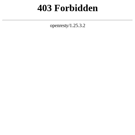
k8凯发旗舰
长富配资平台 炒股杠杆 股票杠杆 股票杠杆官网 杠杆炒股 配资
杠杆 配资炒股 炒股配资 10倍杠杆
首页
全部配资
股票配资
股票杠杆
炒股配资
实盘配资
炒股杠杆
已完结
连载中
欢迎来到长富配资平台 炒股杠杆 股票杠杆