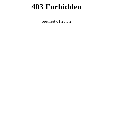
k8凯发足球
探索Chanson系列！
了解产品详情