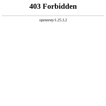
k8凯发旗舰
长富配资平台 炒股杠杆 股票杠杆 股票杠杆官网 杠杆炒股 配资
杠杆 配资炒股 炒股配资 10倍杠杆
首页
全部配资
股票配资
股票杠杆
炒股配资
实盘配资
炒股杠杆
已完结
连载中
欢迎来到长富配资平台 炒股杠杆 股票杠杆