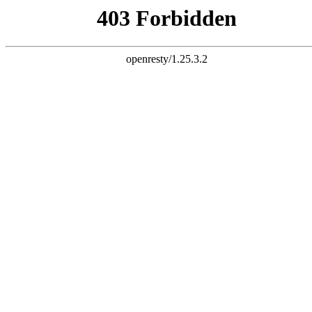
k8凯发足球
探索Chanson系列！
了解产品详情