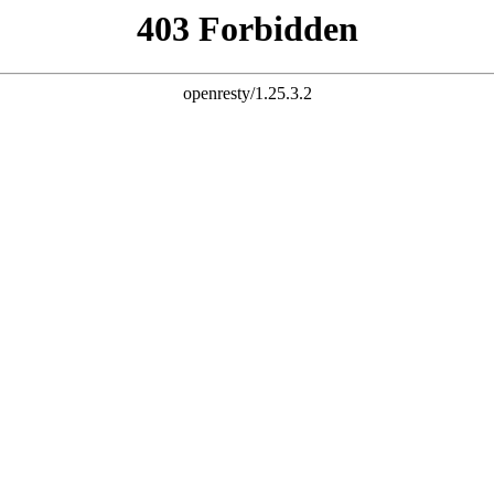
能座便器
普通座便器
浴室柜
品牌故事
探索Chanson系列！