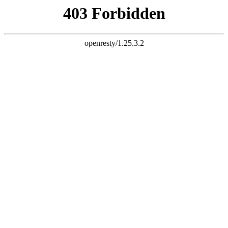
k8凯发旗舰
长富配资平台 炒股杠杆 股票杠杆 股票杠杆官网 杠杆炒股 配资
杠杆 配资炒股 炒股配资 10倍杠杆
首页
全部配资
股票配资
股票杠杆
炒股配资
实盘配资
炒股杠杆
已完结
连载中
欢迎来到长富配资平台 炒股杠杆 股票杠杆