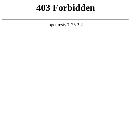
k8凯发旗舰
长富配资平台 炒股杠杆 股票杠杆 股票杠杆官网 杠杆炒股 配资
杠杆 配资炒股 炒股配资 10倍杠杆
首页
全部配资
股票配资
股票杠杆
炒股配资
实盘配资
炒股杠杆
已完结
连载中
欢迎来到长富配资平台 炒股杠杆 股票杠杆