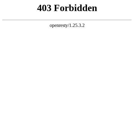
k8凯发旗舰
长富配资平台 炒股杠杆 股票杠杆 股票杠杆官网 杠杆炒股 配资
杠杆 配资炒股 炒股配资 10倍杠杆
首页
全部配资
股票配资
股票杠杆
炒股配资
实盘配资
炒股杠杆
已完结
连载中
欢迎来到长富配资平台 炒股杠杆 股票杠杆