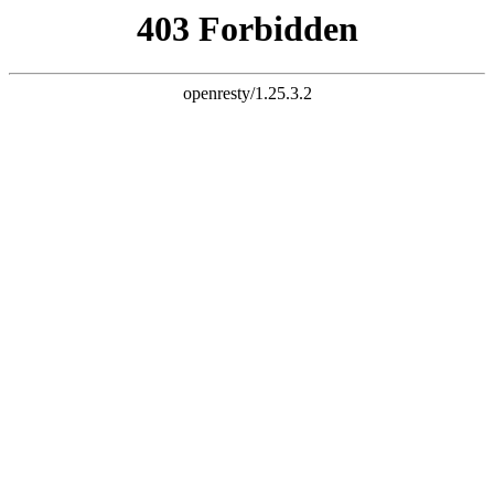
k8凯发足球
探索Chanson系列！
了解产品详情