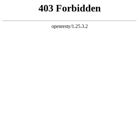
k8凯发旗舰
长富配资平台 炒股杠杆 股票杠杆 股票杠杆官网 杠杆炒股 配资
杠杆 配资炒股 炒股配资 10倍杠杆
首页
全部配资
股票配资
股票杠杆
炒股配资
实盘配资
炒股杠杆
已完结
连载中
欢迎来到长富配资平台 炒股杠杆 股票杠杆