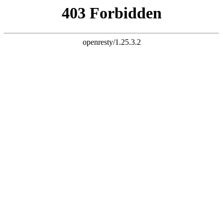
k8凯发旗舰
长富配资平台 炒股杠杆 股票杠杆 股票杠杆官网 杠杆炒股 配资
杠杆 配资炒股 炒股配资 10倍杠杆
首页
全部配资
股票配资
股票杠杆
炒股配资
实盘配资
炒股杠杆
已完结
连载中
欢迎来到长富配资平台 炒股杠杆 股票杠杆