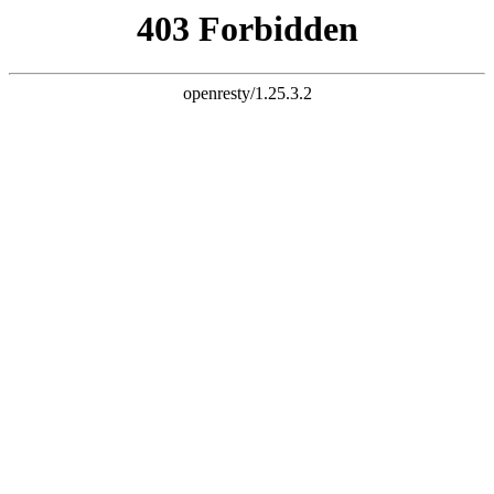
k8凯发旗舰
长富配资平台 炒股杠杆 股票杠杆 股票杠杆官网 杠杆炒股 配资
杠杆 配资炒股 炒股配资 10倍杠杆
首页
全部配资
股票配资
股票杠杆
炒股配资
实盘配资
炒股杠杆
已完结
连载中
欢迎来到长富配资平台 炒股杠杆 股票杠杆