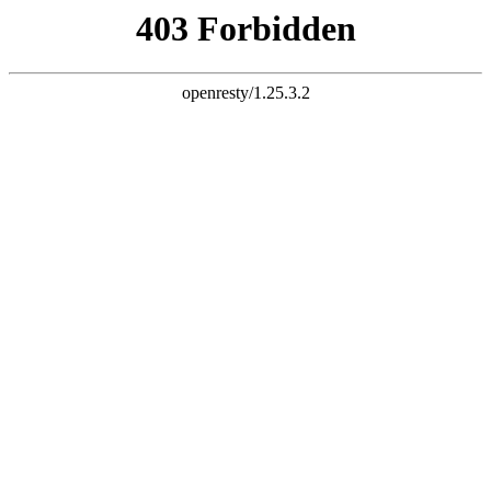
k8凯发旗舰
长富配资平台 炒股杠杆 股票杠杆 股票杠杆官网 杠杆炒股 配资
杠杆 配资炒股 炒股配资 10倍杠杆
首页
全部配资
股票配资
股票杠杆
炒股配资
实盘配资
炒股杠杆
已完结
连载中
欢迎来到长富配资平台 炒股杠杆 股票杠杆