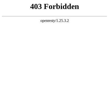
k8凯发旗舰
长富配资平台 炒股杠杆 股票杠杆 股票杠杆官网 杠杆炒股 配资
杠杆 配资炒股 炒股配资 10倍杠杆
首页
全部配资
股票配资
股票杠杆
炒股配资
实盘配资
炒股杠杆
已完结
连载中
欢迎来到长富配资平台 炒股杠杆 股票杠杆